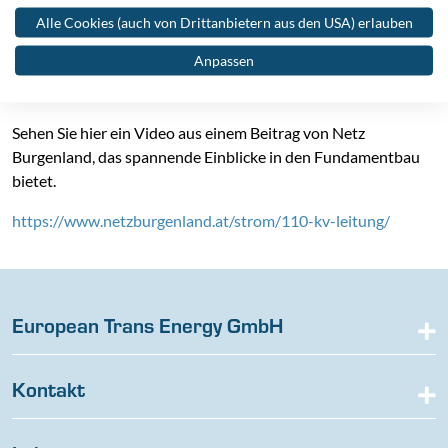
In Burgenland wird derzeit von Oberpullendorf nach
Alle Cookies (auch von Drittanbietern aus den USA) erlauben
Rotenturm die 110-kV-Leitung ausgebaut. Dabei handelt es
Anpassen
sich um ein zentrales Projekt, welches die Stromversorgung
für die Region langfristig sichert.
Sehen Sie hier ein Video aus einem Beitrag von Netz
Burgenland, das spannende Einblicke in den Fundamentbau
bietet.
https://www.netzburgenland.at/strom/110-kv-leitung/
European Trans Energy GmbH
Kontakt