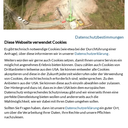
Datenschutzbestimmungen
Diese Webseite verwendet Cookies
Es gibt technisch notwendige Cookies (wie etwa bei der Durchführung einer
Anfrage), über diese informieren wir in unserer
Datenschutzerklärung
.
02.04.2025
Weiters würden wir gerne auch Cookies setzen, damit Ihnen unsere Services ein
möglichst angenehmes Erlebnis bieten können. Dazu zählen auch Cookies von
Drittanbietern teilweise aus den USA. Sie können entweder alle Cookies
akzeptieren und diese in der Zukunft jederzeit widerrufen oder der Verwendung
von Cookies, die nicht technisch erforderlich sind, widersprechen. Zu den
Video über den
Anbietern aus der USA: Sie können diese auch einzeln abwählen oder zulassen.
Der Hintergrund dazu ist, dass es in den USA kein dem europäischen
Datenschutz entsprechendes Schutzniveau gibt und wir einerseits Ihnen eine
Baufortschritt der 110-kV-
perfekte Dienstleistung bieten wollen und andererseits auch die
Wahlmöglichkeit, wie wir dabei mit Ihren Daten umgehen sollen.
Leitung der Netz
Sollten Sie Fragen haben, dann ist unsere
Datenschutzerklärung
ein guter Ort,
um über die Verarbeitung Ihrer Daten, Ihre Rechte und unsere Pflichten
Burgenland
nachzulesen.