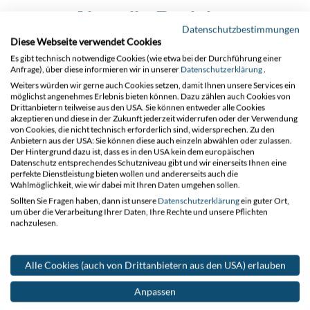
Aktuelle Projekte
Datenschutzbestimmungen
Diese Webseite verwendet Cookies
Es gibt technisch notwendige Cookies (wie etwa bei der Durchführung einer
Folgend finden Sie unsere aktuellen Projekte im Fahr- und
Anfrage), über diese informieren wir in unserer
Datenschutzerklärung
.
Freileitungsbau.
Weiters würden wir gerne auch Cookies setzen, damit Ihnen unsere Services ein
möglichst angenehmes Erlebnis bieten können. Dazu zählen auch Cookies von
Drittanbietern teilweise aus den USA. Sie können entweder alle Cookies
akzeptieren und diese in der Zukunft jederzeit widerrufen oder der Verwendung
von Cookies, die nicht technisch erforderlich sind, widersprechen. Zu den
Anbietern aus der USA: Sie können diese auch einzeln abwählen oder zulassen.
Der Hintergrund dazu ist, dass es in den USA kein dem europäischen
Datenschutz entsprechendes Schutzniveau gibt und wir einerseits Ihnen eine
perfekte Dienstleistung bieten wollen und andererseits auch die
Wahlmöglichkeit, wie wir dabei mit Ihren Daten umgehen sollen.
Sollten Sie Fragen haben, dann ist unsere
Datenschutzerklärung
ein guter Ort,
um über die Verarbeitung Ihrer Daten, Ihre Rechte und unsere Pflichten
nachzulesen.
Alle Cookies (auch von Drittanbietern aus den USA) erlauben
Anpassen
Moosburg-Bruckberg