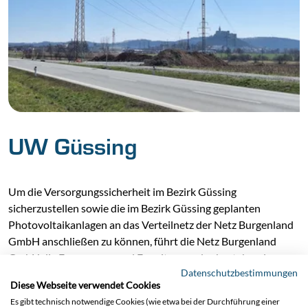
UW Güssing
Um die Versorgungssicherheit im Bezirk Güssing
sicherzustellen sowie die im Bezirk Güssing geplanten
Photovoltaikanlagen an das Verteilnetz der Netz Burgenland
GmbH anschließen zu können, führt die Netz Burgenland
GmbH die Erneuerung und Erweiterung des bestehenden
Datenschutzbestimmungen
110-220-kV-Umspannwerkes Güssing sowie die Erweiterung
Diese Webseite verwendet Cookies
der 110-kV-Leitungseinbindung durch. Dazu werden acht
Es gibt technisch notwendige Cookies (wie etwa bei der Durchführung einer
neue Maste inklusive neuer Verseilung (2er Bündel) für die