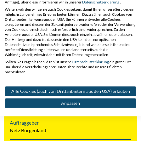
Anfrage), über diese informieren wir in unserer
Datenschutzerklärung
.
nördliche und südliche UW-Einbindung errichtet.
Weiters würden wir gerne auch Cookies setzen, damit Ihnen unsere Services ein
möglichst angenehmes Erlebnis bieten können. Dazu zählen auch Cookies von
Drittanbietern teilweise aus den USA. Sie können entweder alle Cookies
akzeptieren und diese in der Zukunft jederzeit widerrufen oder der Verwendung
Projektkennzahlen
von Cookies, die nicht technisch erforderlich sind, widersprechen. Zu den
Anbietern aus der USA: Sie können diese auch einzeln abwählen oder zulassen.
Der Hintergrund dazu ist, dass es in den USA kein dem europäischen
Datenschutz entsprechendes Schutzniveau gibt und wir einerseits Ihnen eine
Projektbereich
perfekte Dienstleistung bieten wollen und andererseits auch die
Freileitung und Kabel Österreich (kurz FKA)
Wahlmöglichkeit, wie wir dabei mit Ihren Daten umgehen sollen.
Sollten Sie Fragen haben, dann ist unsere
Datenschutzerklärung
ein guter Ort,
um über die Verarbeitung Ihrer Daten, Ihre Rechte und unsere Pflichten
Projektstart
nachzulesen.
02.2025
Alle Cookies (auch von Drittanbietern aus den USA) erlauben
Projektende
Anpassen
09.2026
Auftraggeber
Netz Burgenland